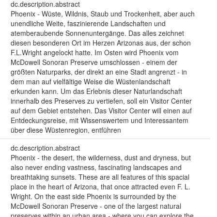
dc.description.abstract
Phoenix - Wüste, Wildnis, Staub und Trockenheit, aber auch
unendliche Weite, faszinierende Landschaften und
atemberaubende Sonnenuntergänge. Das alles zeichnet
diesen besonderen Ort im Herzen Arizonas aus, der schon
F.L.Wright angelockt hatte. Im Osten wird Phoenix vom
McDowell Sonoran Preserve umschlossen - einem der
größten Naturparks, der direkt an eine Stadt angrenzt - in
dem man auf vielfältige Weise die Wüstenlandschaft
erkunden kann. Um das Erlebnis dieser Naturlandschaft
innerhalb des Preserves zu vertiefen, soll ein Visitor Center
auf dem Gebiet entstehen. Das Visitor Center will einen auf
Entdeckungsreise, mit Wissenswertem und Interessantem
über diese Wüstenregion, entführen
dc.description.abstract
Phoenix - the desert, the wilderness, dust and dryness, but
also never ending vastness, fascinating landscapes and
breathtaking sunsets. These are all features of this spacial
place in the heart of Arizona, that once attracted even F. L.
Wright. On the east side Phoenix is surrounded by the
McDowell Sonoran Preserve - one of the largest natural
preserves within an urban area - where you can explore the