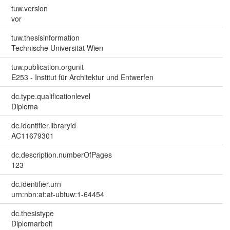
tuw.version
vor
tuw.thesisinformation
Technische Universität Wien
tuw.publication.orgunit
E253 - Institut für Architektur und Entwerfen
dc.type.qualificationlevel
Diploma
dc.identifier.libraryid
AC11679301
dc.description.numberOfPages
123
dc.identifier.urn
urn:nbn:at:at-ubtuw:1-64454
dc.thesistype
Diplomarbeit