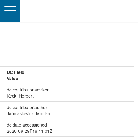
Toggle
navigation
DC Field
Value
dc.contributor.advisor
Keck, Herbert
dc.contributor.author
Jaroszkiewicz, Monika
dc.date.accessioned
2020-06-29T16:41:01Z