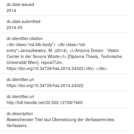
dc.date.issued
2014
dc.date.submitted
2014-05
dc.identifier.citation
<div class="csl-bib-body"> <div class="csl-
entry">Jaroszkiewicz, M. (2014). <i>Arizona Dream - Visitor
Center in der Sonora Wüste</i> [Diploma Thesis, Technische
Universität Wien]. reposiTUm.
https://doi.org/10.34726/hss.2014.24322</div> </div>
dc.identifier.uri
https://doi.org/10.34726/hss.2014.24322
dc.identifier.uri
http://hdl.handle.net/20.500.12708/7460
dc.description
Abweichender Titel laut Übersetzung der Verfasserin/des
Verfassers