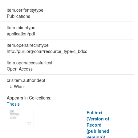
item.cerifentitytype
Publications
item.mimetype
application/pdf
item.openairecristype
http://purl.org/coar/resource_type/c_bdcc
item.openaccessfulltext
Open Access
crisitem.author.dept
TU Wien
Appears in Collections:
Thesis
Fulltext
(Version of
Record
(published
version))