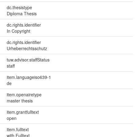
dc.thesistype
Diploma Thesis
dc.rights.identifier
In Copyright
dc.rights.identifier
Urheberrechtsschutz
tuw.advisor.staffStatus
staff
item.languageiso639-1
de
item.openairetype
master thesis
item.grantfulltext
open
item.fulltext
with Fulltext