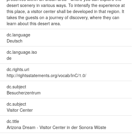
desert scenery in various ways. To intensify the experience at
this place, a visitor center shall be developed in that region. It
takes the guests on a journey of discovery, where they can
learn about this desert area.
dc.language
Deutsch
dc.language.iso
de
dc.rights.uri
http://rightsstatements.org/vocab/InC/1.0/
dc.subject
Besucherzentrum
dc.subject
Visitor Center
dc.title
Arizona Dream - Visitor Center in der Sonora Wüste