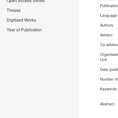
Open Access Series
Publicatio
Theses
Language
Digitised Works
Authors:
Year of Publication
Advisor:
Co-adviso
Organisati
Unit:
Date (publ
Number of
Keywords
Abstract: