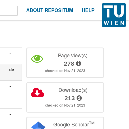
ABOUT REPOSITUM
HELP
-
Page view(s)
278
de
checked on Nov 21, 2023
-
Download(s)
213
checked on Nov 21, 2023
-
TM
Google Scholar
-