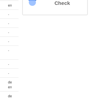
Check
en
-
-
-
-
-
-
-
de
en
de