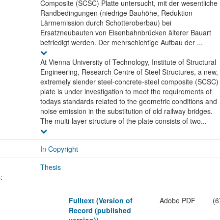
Composite (SCSC) Platte untersucht, mit der wesentliche
Randbedingungen (niedrige Bauhöhe, Reduktion
Lärmemission durch Schotteroberbau) bei
Ersatzneubauten von Eisenbahnbrücken älterer Bauart
befriedigt werden. Der mehrschichtige Aufbau der ...
At Vienna University of Technology, Institute of Structural
Engineering, Research Centre of Steel Structures, a new,
extremely slender steel-concrete-steel composite (SCSC)
plate is under investigation to meet the requirements of
todays standards related to the geometric conditions and
noise emission in the substitution of old railway bridges.
The multi-layer structure of the plate consists of two...
In Copyright
Thesis
:
Fulltext (Version of
Adobe PDF
(6
Record (published
version))