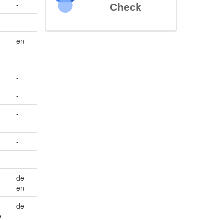
-
Check
-
en
-
-
-
-
-
-
de
en
de
e