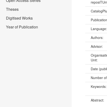
Open Access Series
reposiTU
Theses
CatalogPl
Digitised Works
Publicatio
Year of Publication
Language
Authors:
Advisor:
Organisati
Unit:
Date (publ
Number of
Keywords
Abstract: