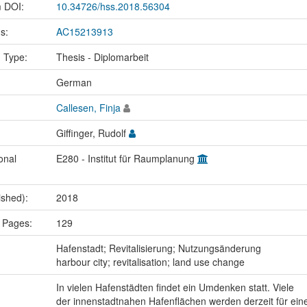
m DOI:
10.34726/hss.2018.56304
us:
AC15213913
n Type:
Thesis - Diplomarbeit
:
German
Callesen, Finja
Giffinger, Rudolf
onal
E280 - Institut für Raumplanung
ished):
2018
 Pages:
129
:
Hafenstadt; Revitalisierung; Nutzungsänderung
harbour city; revitalisation; land use change
In vielen Hafenstädten findet ein Umdenken statt. Viele
der innenstadtnahen Hafenflächen werden derzeit für ein