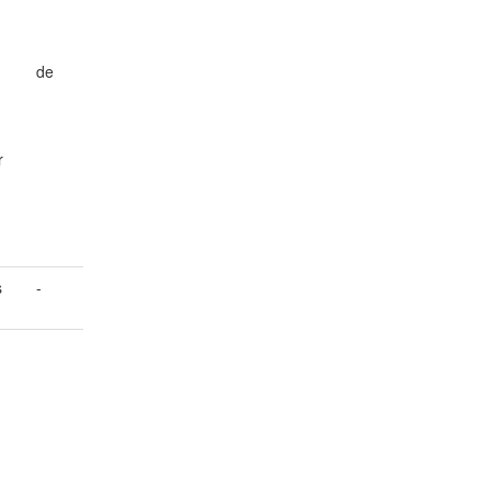
de
r
s
-