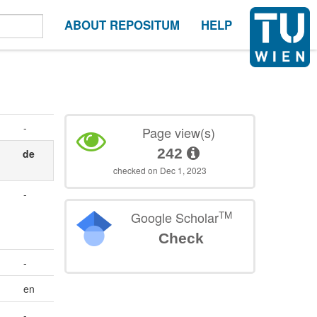
ABOUT REPOSITUM
HELP
-
Page view(s)
242
de
checked on Dec 1, 2023
-
TM
Google Scholar
Check
-
en
-