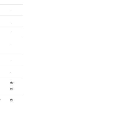
-
-
-
-
-
-
de
en
r
en