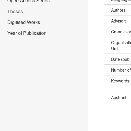
Open Access Series
Authors:
Theses
Advisor:
Digitised Works
Co-adviso
Year of Publication
Organisati
Unit:
Date (publ
Number of
Keywords
Abstract: