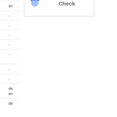
Check
en
-
-
-
-
-
-
-
de
en
de