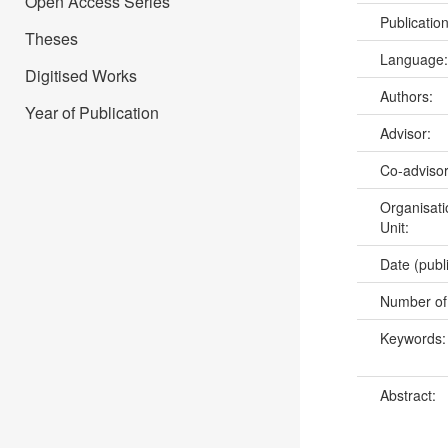
Open Access Series
Publicatio
Theses
Language
Digitised Works
Authors:
Year of Publication
Advisor:
Co-adviso
Organisati
Unit:
Date (publ
Number of
Keywords
Abstract: