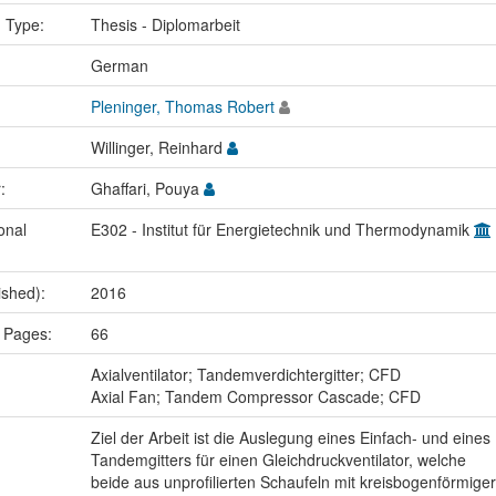
n Type:
Thesis - Diplomarbeit
:
German
Pleninger, Thomas Robert
Willinger, Reinhard
r:
Ghaffari, Pouya
onal
E302 - Institut für Energietechnik und Thermodynamik
ished):
2016
 Pages:
66
:
Axialventilator; Tandemverdichtergitter; CFD
Axial Fan; Tandem Compressor Cascade; CFD
Ziel der Arbeit ist die Auslegung eines Einfach- und eines
Tandemgitters für einen Gleichdruckventilator, welche
beide aus unprofilierten Schaufeln mit kreisbogenförmiger