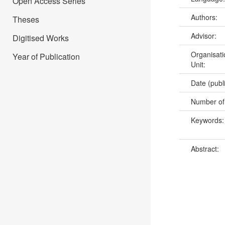
Open Access Series
Authors:
Theses
Advisor:
Digitised Works
Organisati
Year of Publication
Unit:
Date (publ
Number of
Keywords
Abstract: