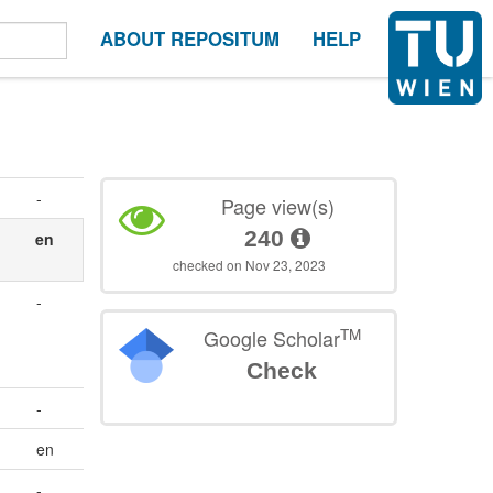
ABOUT REPOSITUM
HELP
-
Page view(s)
240
en
checked on Nov 23, 2023
-
TM
Google Scholar
Check
-
en
-