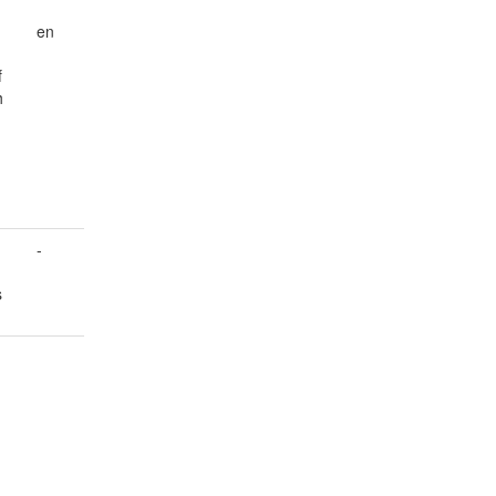
en
f
h
-
s