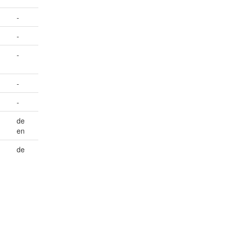
-
-
-
-
-
de
en
de