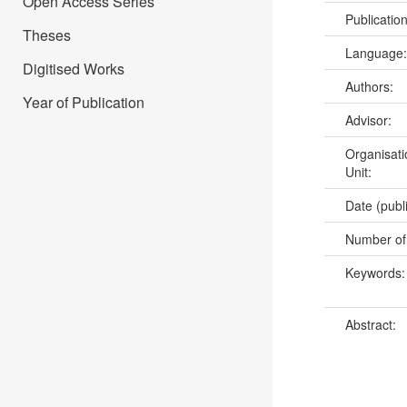
Open Access Series
Publicatio
Theses
Language
Digitised Works
Authors:
Year of Publication
Advisor:
Organisati
Unit:
Date (publ
Number of
Keywords
Abstract: