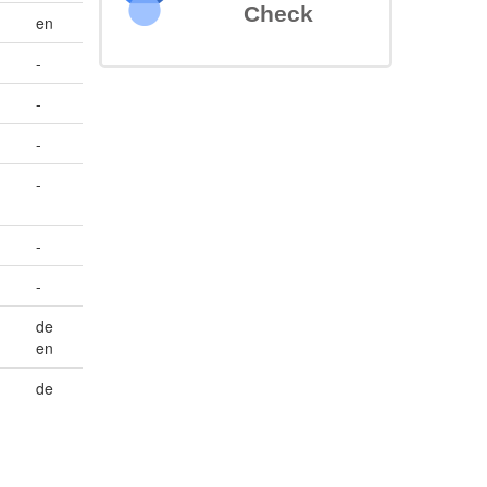
Check
en
-
-
-
-
-
-
de
en
de