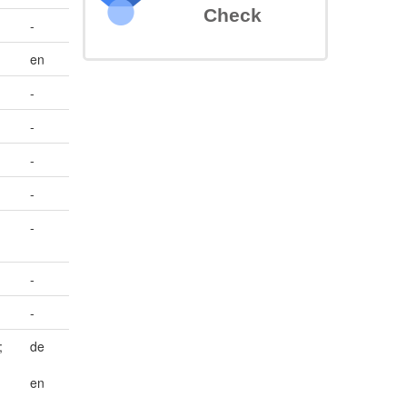
Check
-
en
-
-
-
-
-
-
-
;
de
en