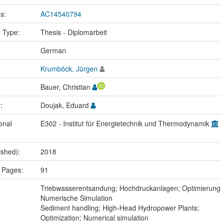
us:
AC14540794
n Type:
Thesis - Diplomarbeit
:
German
Krumböck, Jürgen
Bauer, Christian
r:
Doujak, Eduard
onal
E302 - Institut für Energietechnik und Thermodynamik
ished):
2018
 Pages:
91
:
Triebwasserentsandung; Hochdruckanlagen; Optimierung
Numerische Simulation
Sediment handling; High-Head Hydropower Plants;
Optimization; Numerical simulation