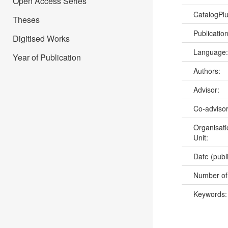
Open Access Series
CatalogPl
Theses
Publicatio
Digitised Works
Language
Year of Publication
Authors:
Advisor:
Co-adviso
Organisati
Unit:
Date (publ
Number of
Keywords