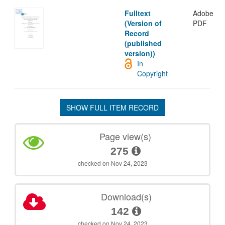
Fulltext
Adobe
(Version of
PDF
Record
(published
version))
In
Copyright
SHOW FULL ITEM RECORD
Page view(s)
275
checked on Nov 24, 2023
Download(s)
142
checked on Nov 24, 2023