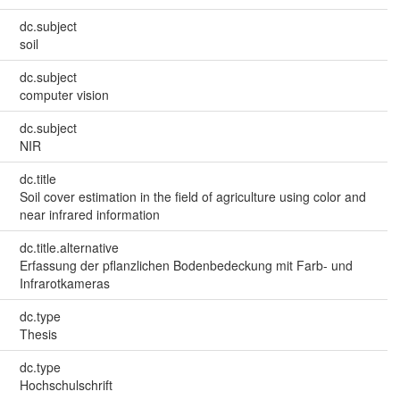
dc.subject
soil
dc.subject
computer vision
dc.subject
NIR
dc.title
Soil cover estimation in the field of agriculture using color and
near infrared information
dc.title.alternative
Erfassung der pflanzlichen Bodenbedeckung mit Farb- und
Infrarotkameras
dc.type
Thesis
dc.type
Hochschulschrift