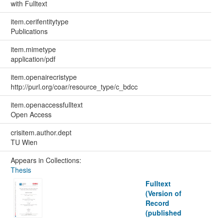
with Fulltext
item.cerifentitytype
Publications
item.mimetype
application/pdf
item.openairecristype
http://purl.org/coar/resource_type/c_bdcc
item.openaccessfulltext
Open Access
crisitem.author.dept
TU Wien
Appears in Collections:
Thesis
Fulltext
(Version of
Record
(published