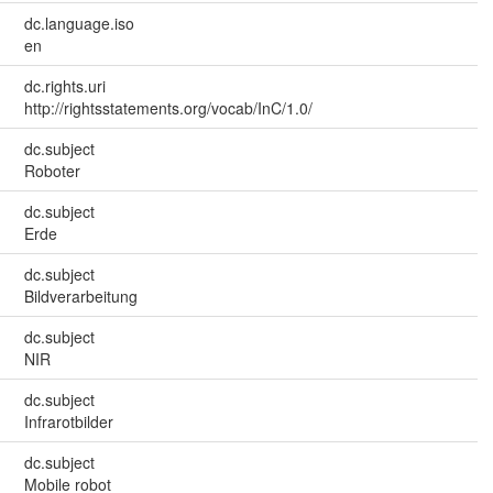
dc.language.iso
en
dc.rights.uri
http://rightsstatements.org/vocab/InC/1.0/
dc.subject
Roboter
dc.subject
Erde
dc.subject
Bildverarbeitung
dc.subject
NIR
dc.subject
Infrarotbilder
dc.subject
Mobile robot