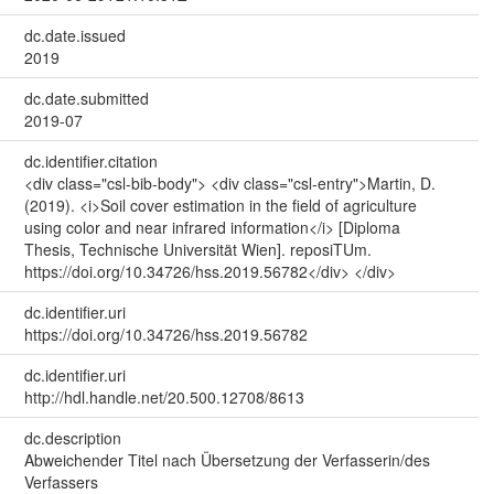
dc.date.issued
2019
dc.date.submitted
2019-07
dc.identifier.citation
<div class="csl-bib-body"> <div class="csl-entry">Martin, D.
(2019). <i>Soil cover estimation in the field of agriculture
using color and near infrared information</i> [Diploma
Thesis, Technische Universität Wien]. reposiTUm.
https://doi.org/10.34726/hss.2019.56782</div> </div>
dc.identifier.uri
https://doi.org/10.34726/hss.2019.56782
dc.identifier.uri
http://hdl.handle.net/20.500.12708/8613
dc.description
Abweichender Titel nach Übersetzung der Verfasserin/des
Verfassers