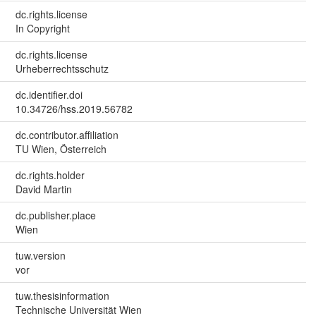
dc.rights.license
In Copyright
dc.rights.license
Urheberrechtsschutz
dc.identifier.doi
10.34726/hss.2019.56782
dc.contributor.affiliation
TU Wien, Österreich
dc.rights.holder
David Martin
dc.publisher.place
Wien
tuw.version
vor
tuw.thesisinformation
Technische Universität Wien