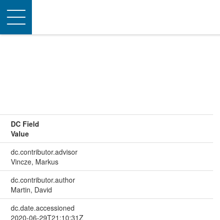
Toggle
navigation
DC Field
Value
dc.contributor.advisor
Vincze, Markus
dc.contributor.author
Martin, David
dc.date.accessioned
2020-06-29T21:10:31Z