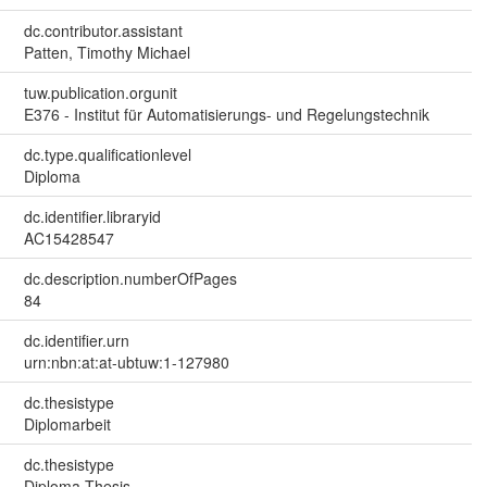
dc.contributor.assistant
Patten, Timothy Michael
tuw.publication.orgunit
E376 - Institut für Automatisierungs- und Regelungstechnik
dc.type.qualificationlevel
Diploma
dc.identifier.libraryid
AC15428547
dc.description.numberOfPages
84
dc.identifier.urn
urn:nbn:at:at-ubtuw:1-127980
dc.thesistype
Diplomarbeit
dc.thesistype
Diploma Thesis