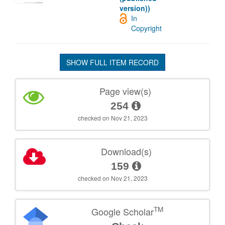
version))
In
Copyright
SHOW FULL ITEM RECORD
Page view(s)
254
checked on Nov 21, 2023
Download(s)
159
checked on Nov 21, 2023
TM
Google Scholar