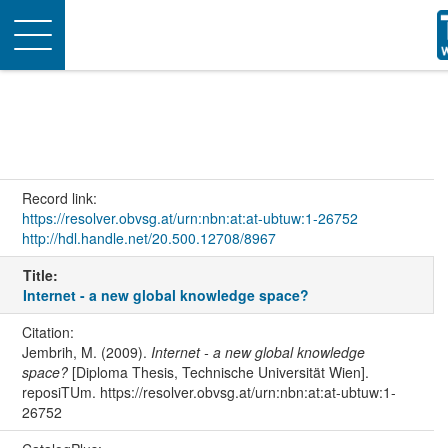
Toggle
navigation
Record link:
https://resolver.obvsg.at/urn:nbn:at:at-ubtuw:1-26752
http://hdl.handle.net/20.500.12708/8967
Title:
Internet - a new global knowledge space?
Citation:
Jembrih, M. (2009).
Internet - a new global knowledge
space?
[Diploma Thesis, Technische Universität Wien].
reposiTUm. https://resolver.obvsg.at/urn:nbn:at:at-ubtuw:1-
26752