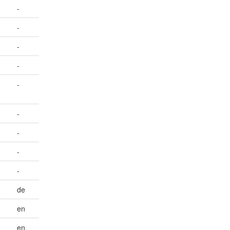
-
-
-
-
-
-
-
-
-
de
en
en