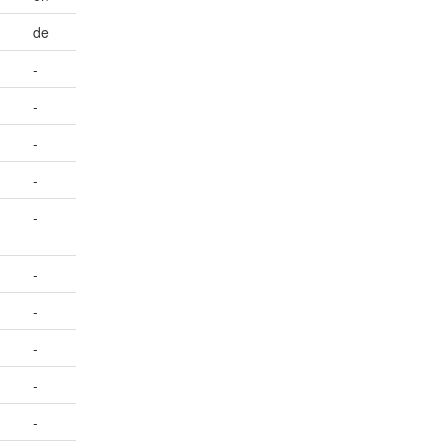
de
-
-
-
-
-
-
-
-
-
-