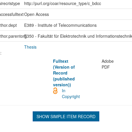
irecristype
http://purl.org/coar/resource_type/c_bdcc
ccessfulltext
Open Access
uthor.dept
E389 - Institute of Telecommunications
uthor.parentorg
E350 - Fakultät für Elektrotechnik und Informationstechni
Thesis
:
Fulltext
Adobe
(Version of
PDF
Record
(published
version))
In
Copyright
SHOW SIMPLE ITEM RECORD