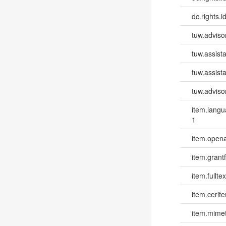
dc.rights.id
tuw.advisor
tuw.assista
tuw.assista
tuw.advisor
item.lang
1
item.opena
item.grantf
item.fulltex
item.cerife
item.mime