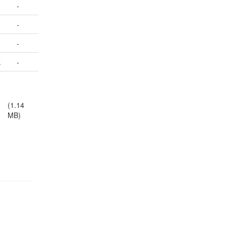
-
-
-
k
-
(1.14
MB)