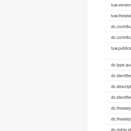
tuw.versio
tuw.thesis
dc.contribu
dc.contribu
tuw.publica
dc.type.qua
dc.identifie
dc.descri
dc.identifi
dc.thesist
dc.thesist
dc.rights.id