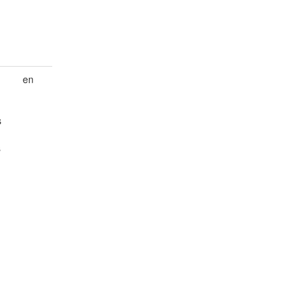
en
s
s