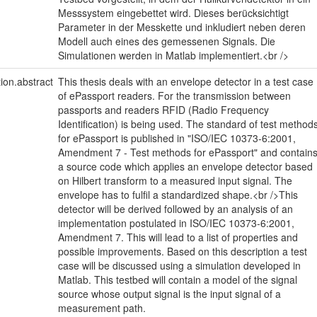
Messsystem eingebettet wird. Dieses berücksichtigt
Parameter in der Messkette und inkludiert neben deren
Modell auch eines des gemessenen Signals. Die
Simulationen werden in Matlab implementiert.<br />
tion.abstract
This thesis deals with an envelope detector in a test case
of ePassport readers. For the transmission between
passports and readers RFID (Radio Frequency
Identification) is being used. The standard of test method
for ePassport is published in "ISO/IEC 10373-6:2001,
Amendment 7 - Test methods for ePassport" and contain
a source code which applies an envelope detector based
on Hilbert transform to a measured input signal. The
envelope has to fulfil a standardized shape.<br />This
detector will be derived followed by an analysis of an
implementation postulated in ISO/IEC 10373-6:2001,
Amendment 7. This will lead to a list of properties and
possible improvements. Based on this description a test
case will be discussed using a simulation developed in
Matlab. This testbed will contain a model of the signal
source whose output signal is the input signal of a
measurement path.