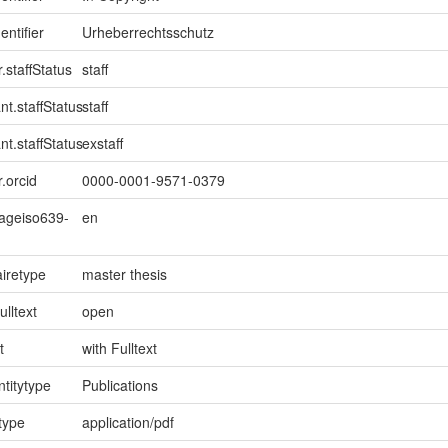
entifier
Urheberrechtsschutz
.staffStatus
staff
nt.staffStatus
staff
nt.staffStatus
exstaff
.orcid
0000-0001-9571-0379
uageiso639-
en
iretype
master thesis
ulltext
open
t
with Fulltext
ntitytype
Publications
type
application/pdf