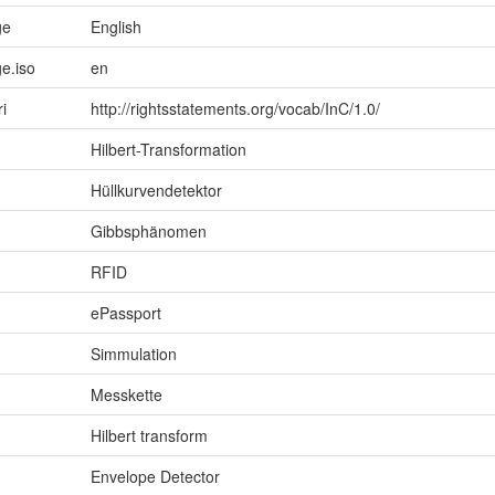
ge
English
e.iso
en
ri
http://rightsstatements.org/vocab/InC/1.0/
Hilbert-Transformation
Hüllkurvendetektor
Gibbsphänomen
RFID
ePassport
Simmulation
Messkette
Hilbert transform
Envelope Detector