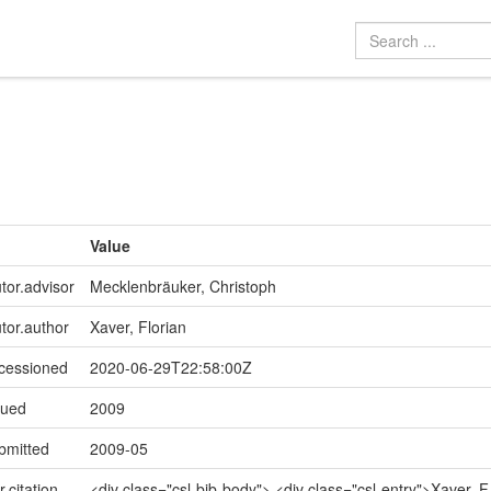
Value
tor.advisor
Mecklenbräuker, Christoph
utor.author
Xaver, Florian
ccessioned
2020-06-29T22:58:00Z
sued
2009
bmitted
2009-05
r.citation
<div class="csl-bib-body"> <div class="csl-entry">Xaver, F.