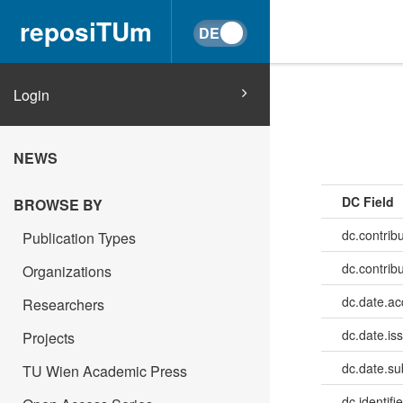
reposiTUm
Login
NEWS
DC Field
BROWSE BY
dc.contribu
Publication Types
dc.contrib
Organizations
dc.date.a
Researchers
dc.date.is
Projects
dc.date.su
TU Wien Academic Press
dc.identifie