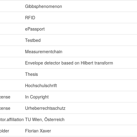
Gibbsphenomenon
RFID
ePassport
Testbed
Measurementchain
Envelope detector based on Hilbert transform
Thesis
Hochschulschrift
icense
In Copyright
icense
Urheberrechtsschutz
or.affiliation
TU Wien, Österreich
older
Florian Xaver