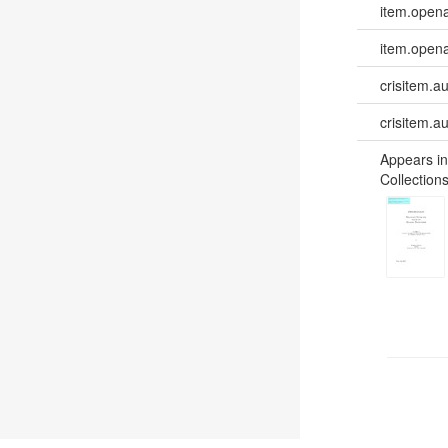
item.opena
item.opena
crisitem.a
crisitem.a
Appears in
Collections