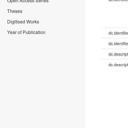
Open Access Series
Theses
Digitised Works
Year of Publication
dc.identifie
dc.identifie
dc.descrip
dc.descrip