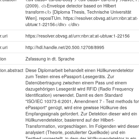
(2009). <i>Envelope detector based on Hilbert
transform</i> [Diploma Thesis, Technische Universität
Wien]. reposiTUm. https://resolver.obvsg.at/urn:nbn:at:at-
ubtuw:1-22156</div> </div>
r.uri
https://resolver.obvsg.at/urn:nbn:at:at-ubtuw:1-22156
r.uri
http://hdl.handle.net/20.500.12708/8995
tion
Zsfassung in dt. Sprache
tion.abstract
Diese Diplomarbeit behandelt einen Hüllkurvendetektor
zum Testen eines ePassport-Lesegeräts. Zur
Datenübertragung zwischen einem Pass und einem
dazugehörigen Lesegerät wird RFID (Radio Frequency
Identification) verwendet. Damit es dem Standard
"ISO/IEC 10373-6:2001, Amendment 7 - Test methods for
ePassport" genügt, wird eine gewisse Hüllkurve des
Empfangssignals gefordert. Zur Detektion dieser wird ein
Hüllkurvendetektor, basierend auf der Hilbert-
Transformation, vorgeschlagen. Im Folgenden wird dieser
analysiert (Theorie, postulierter Quellkode) und ein
Testbed vorgestellt, in dem der Hüllkurvendetektor in ein