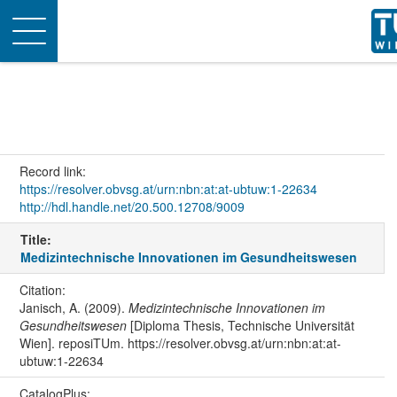
Toggle
navigation
Record link:
https://resolver.obvsg.at/urn:nbn:at:at-ubtuw:1-22634
http://hdl.handle.net/20.500.12708/9009
Title:
Medizintechnische Innovationen im Gesundheitswesen
Citation:
Janisch, A. (2009).
Medizintechnische Innovationen im
Gesundheitswesen
[Diploma Thesis, Technische Universität
Wien]. reposiTUm. https://resolver.obvsg.at/urn:nbn:at:at-
ubtuw:1-22634
CatalogPlus: