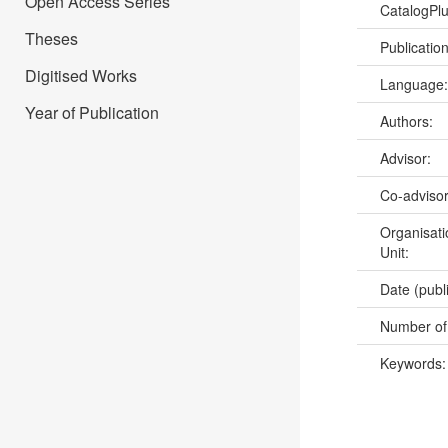
Open Access Series
CatalogPl
Theses
Publicatio
Digitised Works
Language
Year of Publication
Authors:
Advisor:
Co-adviso
Organisati
Unit:
Date (publ
Number of
Keywords