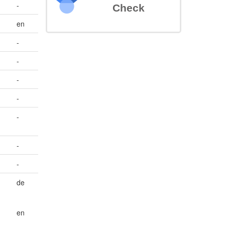
-
Check
en
-
-
-
-
-
-
-
de
en