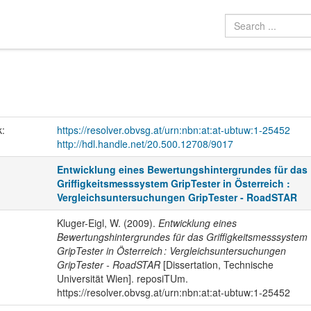
k:
https://resolver.obvsg.at/urn:nbn:at:at-ubtuw:1-25452
http://hdl.handle.net/20.500.12708/9017
Entwicklung eines Bewertungshintergrundes für das
Griffigkeitsmesssystem GripTester in Österreich :
Vergleichsuntersuchungen GripTester - RoadSTAR
Kluger-Eigl, W. (2009).
Entwicklung eines
Bewertungshintergrundes für das Griffigkeitsmesssystem
GripTester in Österreich : Vergleichsuntersuchungen
GripTester - RoadSTAR
[Dissertation, Technische
Universität Wien]. reposiTUm.
https://resolver.obvsg.at/urn:nbn:at:at-ubtuw:1-25452