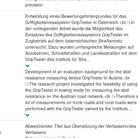
precision
Entwicklung eines Bewertungshintergrundes für das
Griffigkeitsmesssystem GripTester in Österreich.<br />In
der vorliegenden Arbeit wurde die Möglichkeit des
Einsatzes des Griffigkeitsmesssystems GripTester im
Zugbetrieb auf dem österreichischen Straßennetz
untersucht. Dazu wurden umfangreiche Messungen auf
Autobahnen, Schnellstraßen und Landesstraßen mit dem
GripTester des Instituts für Stra...
Development of an evaluation background for the skid
resistance measuring device GripTester in Austria.<br
/>The research project investigated the feasibility of using
the GripTester in towing mode for measuring the skid
resistance on the Austrian road network.<br />Therefore 
lot of measurements on trunk roads and rural roads were
performed with the GripTester owned by the Institute ...
Abweichender Titel laut Übersetzung der Verfasserin/des
n:
Verfassers