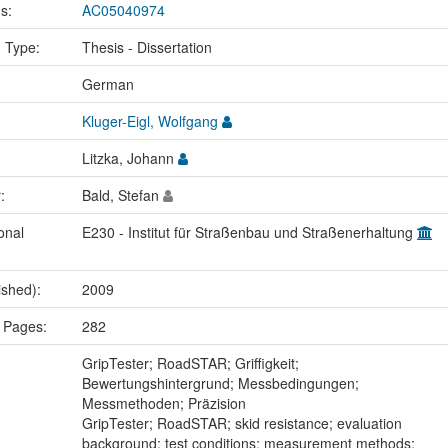
us:
AC05040974
n Type:
Thesis - Dissertation
:
German
Kluger-Eigl, Wolfgang
Litzka, Johann
r:
Bald, Stefan
onal
E230 - Institut für Straßenbau und Straßenerhaltung
ished):
2009
 Pages:
282
:
GripTester; RoadSTAR; Griffigkeit;
Bewertungshintergrund; Messbedingungen;
Messmethoden; Präzision
GripTester; RoadSTAR; skid resistance; evaluation
background; test conditions; measurement methods;