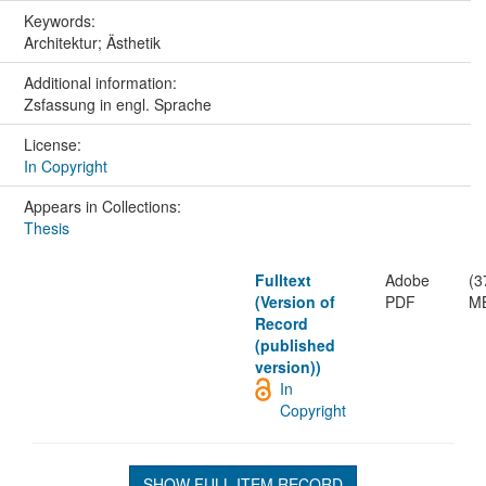
Keywords:
Architektur; Ästhetik
Additional information:
Zsfassung in engl. Sprache
License:
In Copyright
Appears in Collections:
Thesis
Fulltext
Adobe
(3
(Version of
PDF
M
Record
(published
version))
In
Copyright
SHOW FULL ITEM RECORD