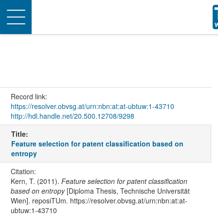
Toggle
navigation
Record link:
https://resolver.obvsg.at/urn:nbn:at:at-ubtuw:1-43710
http://hdl.handle.net/20.500.12708/9298
Title:
Feature selection for patent classification based on
entropy
Citation:
Kern, T. (2011).
Feature selection for patent classification
based on entropy
[Diploma Thesis, Technische Universität
Wien]. reposiTUm. https://resolver.obvsg.at/urn:nbn:at:at-
ubtuw:1-43710