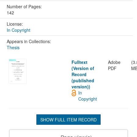
Number of Pages:
142
License:
In Copyright
Appears in Collections:
Thesis
Fulltext
Adobe
(3
(Version of
PDF
MB
Record
(published
version))
In
Copyright
SHOW FULL ITEM RECORD