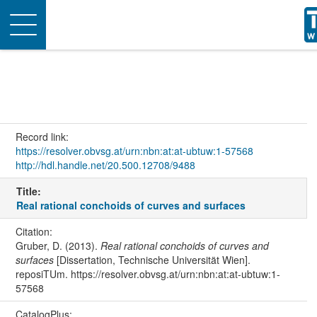
Toggle
navigation
Record link:
https://resolver.obvsg.at/urn:nbn:at:at-ubtuw:1-57568
http://hdl.handle.net/20.500.12708/9488
Title:
Real rational conchoids of curves and surfaces
Citation:
Gruber, D. (2013).
Real rational conchoids of curves and
surfaces
[Dissertation, Technische Universität Wien].
reposiTUm. https://resolver.obvsg.at/urn:nbn:at:at-ubtuw:1-
57568
CatalogPlus: