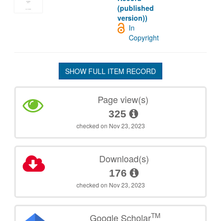
(published
version))
In
Copyright
SHOW FULL ITEM RECORD
Page view(s)
325
checked on Nov 23, 2023
Download(s)
176
checked on Nov 23, 2023
TM
Google Scholar