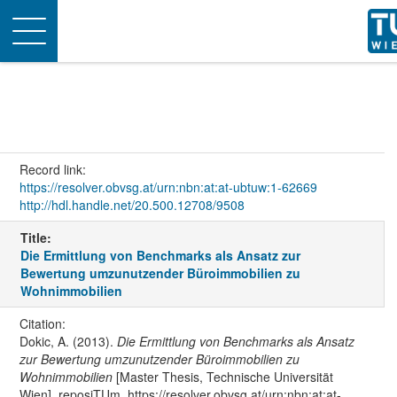
Toggle
navigation
Record link:
https://resolver.obvsg.at/urn:nbn:at:at-ubtuw:1-62669
http://hdl.handle.net/20.500.12708/9508
Title:
Die Ermittlung von Benchmarks als Ansatz zur
Bewertung umzunutzender Büroimmobilien zu
Wohnimmobilien
Citation:
Dokic, A. (2013).
Die Ermittlung von Benchmarks als Ansatz
zur Bewertung umzunutzender Büroimmobilien zu
Wohnimmobilien
[Master Thesis, Technische Universität
Wien]. reposiTUm. https://resolver.obvsg.at/urn:nbn:at:at-