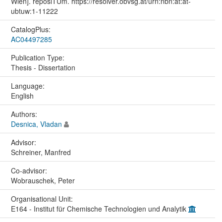
Wien]. reposiTUm. https://resolver.obvsg.at/urn:nbn:at:at-
ubtuw:1-11222
CatalogPlus:
AC04497285
Publication Type:
Thesis - Dissertation
Language:
English
Authors:
Desnica, Vladan
Advisor:
Schreiner, Manfred
Co-advisor:
Wobrauschek, Peter
Organisational Unit:
E164 - Institut für Chemische Technologien und Analytik