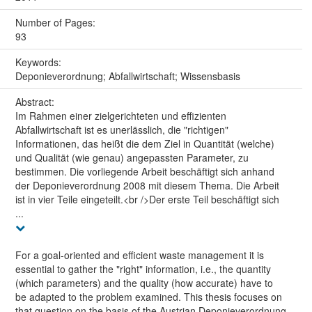
Number of Pages:
93
Keywords:
Deponieverordnung; Abfallwirtschaft; Wissensbasis
Abstract:
Im Rahmen einer zielgerichteten und effizienten
Abfallwirtschaft ist es unerlässlich, die "richtigen"
Informationen, das heißt die dem Ziel in Quantität (welche)
und Qualität (wie genau) angepassten Parameter, zu
bestimmen. Die vorliegende Arbeit beschäftigt sich anhand
der Deponieverordnung 2008 mit diesem Thema. Die Arbeit
ist in vier Teile eingeteilt.<br />Der erste Teil beschäftigt sich
...
For a goal-oriented and efficient waste management it is
essential to gather the "right" information, i.e., the quantity
(which parameters) and the quality (how accurate) have to
be adapted to the problem examined. This thesis focuses on
that question on the basis of the Austrian Deponieverordnung