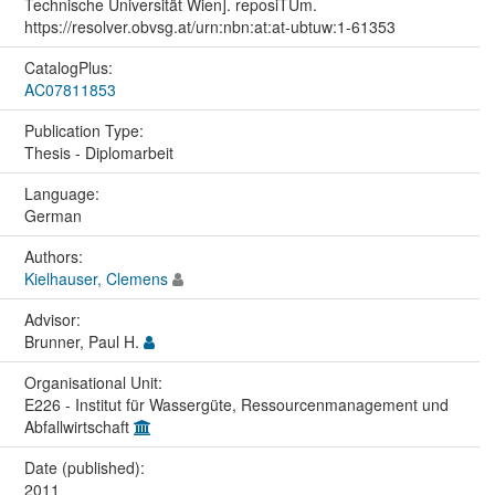
Technische Universität Wien]. reposiTUm.
https://resolver.obvsg.at/urn:nbn:at:at-ubtuw:1-61353
CatalogPlus:
AC07811853
Publication Type:
Thesis - Diplomarbeit
Language:
German
Authors:
Kielhauser, Clemens
Advisor:
Brunner, Paul H.
Organisational Unit:
E226 - Institut für Wassergüte, Ressourcenmanagement und
Abfallwirtschaft
Date (published):
2011