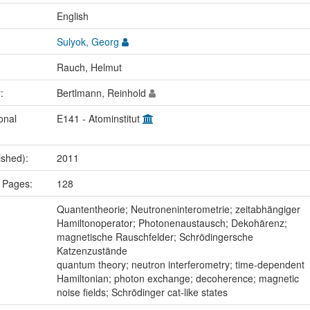
:
English
Sulyok, Georg
Rauch, Helmut
r:
Bertlmann, Reinhold
onal
E141 - Atominstitut
ished):
2011
 Pages:
128
:
Quantentheorie; Neutroneninterometrie; zeitabhängiger
Hamiltonoperator; Photonenaustausch; Dekohärenz;
magnetische Rauschfelder; Schrödingersche
Katzenzustände
quantum theory; neutron interferometry; time-dependent
Hamiltonian; photon exchange; decoherence; magnetic
noise fields; Schrödinger cat-like states