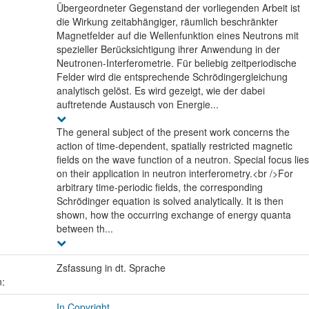
Übergeordneter Gegenstand der vorliegenden Arbeit ist
die Wirkung zeitabhängiger, räumlich beschränkter
Magnetfelder auf die Wellenfunktion eines Neutrons mit
spezieller Berücksichtigung ihrer Anwendung in der
Neutronen-Interferometrie. Für beliebig zeitperiodische
Felder wird die entsprechende Schrödingergleichung
analytisch gelöst. Es wird gezeigt, wie der dabei
auftretende Austausch von Energie...
The general subject of the present work concerns the
action of time-dependent, spatially restricted magnetic
fields on the wave function of a neutron. Special focus lies
on their application in neutron interferometry.<br />For
arbitrary time-periodic fields, the corresponding
Schrödinger equation is solved analytically. It is then
shown, how the occurring exchange of energy quanta
between th...
Zsfassung in dt. Sprache
n:
In Copyright