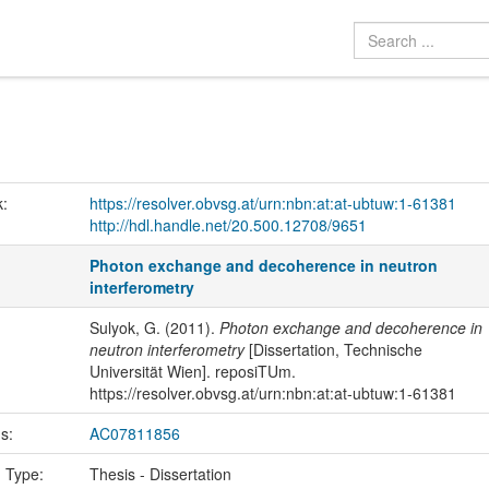
k:
https://resolver.obvsg.at/urn:nbn:at:at-ubtuw:1-61381
http://hdl.handle.net/20.500.12708/9651
Photon exchange and decoherence in neutron
interferometry
Sulyok, G. (2011).
Photon exchange and decoherence in
neutron interferometry
[Dissertation, Technische
Universität Wien]. reposiTUm.
https://resolver.obvsg.at/urn:nbn:at:at-ubtuw:1-61381
us:
AC07811856
n Type:
Thesis - Dissertation