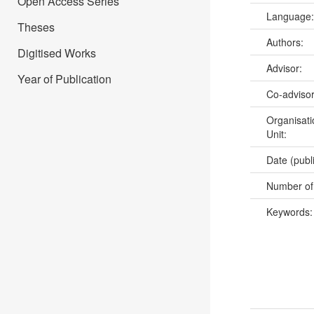
Open Access Series
Language
Theses
Authors:
Digitised Works
Advisor:
Year of Publication
Co-adviso
Organisati
Unit:
Date (publ
Number of
Keywords