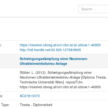
k:
https://resolver.obvsg.at/urn:nbn:at:at-ubtuw:1-46955
http://hdl.handle.net/20.500.12708/9835
Schwingungsdämpfung einer Neutronen-
Ultrakleinwinkelstreu-Anlage
Stöber, L. (2012).
Schwingungsdämpfung einer
Neutronen-Ultrakleinwinkelstreu-Anlage
[Diploma Thesis,
Technische Universität Wien]. reposiTUm.
https://resolver.obvsg.at/urn:nbn:at:at-ubtuw:1-46955
us:
AC07813372
n Type:
Thesis - Diplomarbeit