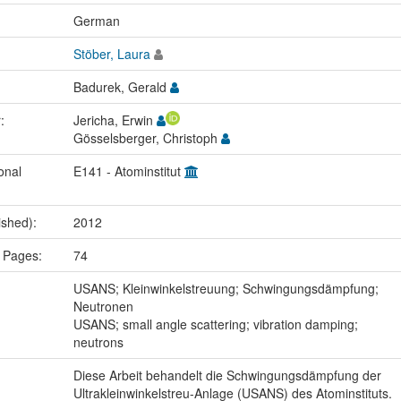
:
German
Stöber, Laura
Badurek, Gerald
r:
Jericha, Erwin
Gösselsberger, Christoph
onal
E141 - Atominstitut
ished):
2012
 Pages:
74
:
USANS; Kleinwinkelstreuung; Schwingungsdämpfung;
Neutronen
USANS; small angle scattering; vibration damping;
neutrons
Diese Arbeit behandelt die Schwingungsdämpfung der
Ultrakleinwinkelstreu-Anlage (USANS) des Atominstituts.