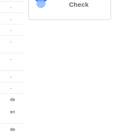
Check
-
-
-
-
-
-
-
de
en
de