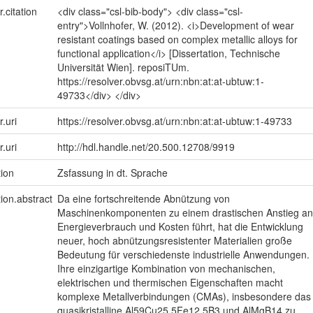
r.citation
<div class="csl-bib-body"> <div class="csl-
entry">Vollnhofer, W. (2012). <i>Development of wear
resistant coatings based on complex metallic alloys for
functional application</i> [Dissertation, Technische
Universität Wien]. reposiTUm.
https://resolver.obvsg.at/urn:nbn:at:at-ubtuw:1-
49733</div> </div>
r.uri
https://resolver.obvsg.at/urn:nbn:at:at-ubtuw:1-49733
r.uri
http://hdl.handle.net/20.500.12708/9919
tion
Zsfassung in dt. Sprache
tion.abstract
Da eine fortschreitende Abnützung von
Maschinenkomponenten zu einem drastischen Anstieg an
Energieverbrauch und Kosten führt, hat die Entwicklung
neuer, hoch abnützungsresistenter Materialien große
Bedeutung für verschiedenste industrielle Anwendungen.
Ihre einzigartige Kombination von mechanischen,
elektrischen und thermischen Eigenschaften macht
komplexe Metallverbindungen (CMAs), insbesondere das
quasikristalline Al59Cu25.5Fe12.5B3 und AlMgB14 zu