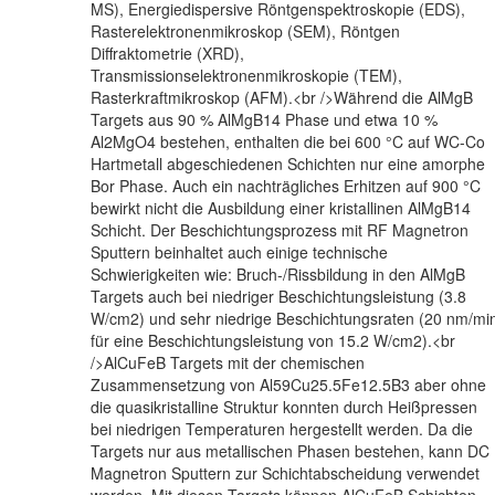
MS), Energiedispersive Röntgenspektroskopie (EDS),
Rasterelektronenmikroskop (SEM), Röntgen
Diffraktometrie (XRD),
Transmissionselektronenmikroskopie (TEM),
Rasterkraftmikroskop (AFM).<br />Während die AlMgB
Targets aus 90 % AlMgB14 Phase und etwa 10 %
Al2MgO4 bestehen, enthalten die bei 600 °C auf WC-Co
Hartmetall abgeschiedenen Schichten nur eine amorphe
Bor Phase. Auch ein nachträgliches Erhitzen auf 900 °C
bewirkt nicht die Ausbildung einer kristallinen AlMgB14
Schicht. Der Beschichtungsprozess mit RF Magnetron
Sputtern beinhaltet auch einige technische
Schwierigkeiten wie: Bruch-/Rissbildung in den AlMgB
Targets auch bei niedriger Beschichtungsleistung (3.8
W/cm2) und sehr niedrige Beschichtungsraten (20 nm/mi
für eine Beschichtungsleistung von 15.2 W/cm2).<br
/>AlCuFeB Targets mit der chemischen
Zusammensetzung von Al59Cu25.5Fe12.5B3 aber ohne
die quasikristalline Struktur konnten durch Heißpressen
bei niedrigen Temperaturen hergestellt werden. Da die
Targets nur aus metallischen Phasen bestehen, kann DC
Magnetron Sputtern zur Schichtabscheidung verwendet
werden. Mit diesen Targets können AlCuFeB Schichten,