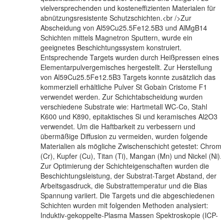
vielversprechenden und kosteneffizienten Materialen für
abnützungsresistente Schutzschichten.<br />Zur
Abscheidung von Al59Cu25.5Fe12.5B3 und AlMgB14
Schichten mittels Magnetron Sputtern, wurde ein
geeignetes Beschichtungssystem konstruiert.
Entsprechende Targets wurden durch Heißpressen eines
Elementarpulvergemisches hergestellt. Zur Herstellung
von Al59Cu25.5Fe12.5B3 Targets konnte zusätzlich das
kommerziell erhältliche Pulver St Gobain Cristome F1
verwendet werden. Zur Schichtabscheidung wurden
verschiedene Substrate wie: Hartmetall WC-Co, Stahl
K600 und K890, epitaktisches Si und keramisches Al2O3
verwendet. Um die Haftbarkeit zu verbessern und
übermäßige Diffusion zu vermeiden, wurden folgende
Materialien als mögliche Zwischenschicht getestet: Chro
(Cr), Kupfer (Cu), Titan (Ti), Mangan (Mn) und Nickel (Ni)
Zur Optimierung der Schichteigenschaften wurden die
Beschichtungsleistung, der Substrat-Target Abstand, der
Arbeitsgasdruck, die Substrattemperatur und die Bias
Spannung variiert. Die Targets und die abgeschiedenen
Schichten wurden mit folgenden Methoden analysiert:
Induktiv-gekoppelte-Plasma Massen Spektroskopie (ICP-