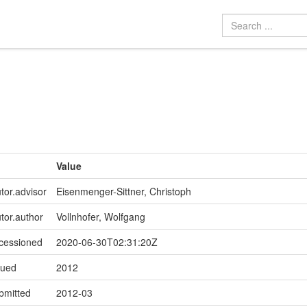
Value
tor.advisor
Eisenmenger-Sittner, Christoph
utor.author
Vollnhofer, Wolfgang
ccessioned
2020-06-30T02:31:20Z
sued
2012
bmitted
2012-03