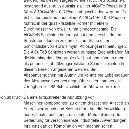
bestehend aus 40 % quasikristalliner AlCuFe Phase und
60 % Al50Cu40Fe10 ß Phase abgeschieden werden. Die
Schichten bestehen aus einer Al50Cu40Fe10 ß Phasen
Matrix, in der quasikristalline Körner mit einem
Durchmesser von etwa 10 nm eingebettet sind. Die
AlCuFeB Schichten haften gut auf den verschiedenen
Substraten. Jedoch zeigen sich auf Si, ab einer
Schichtdicke von etwa 1 mym, Ablösungserscheinungen.
Die AlCuFeB Schichten weisen günstige Eigenschaften fü
die Nanoimprint Lithograpie (NIL) auf und können daher
als potentielle abnützungsresistente Schutzschichten in
diesem Bereich angesehen werden. Bei
Abspanversuchen mit Aluminium konnte die Lebensdauer
des Abspanwerkzeuges gegenüber einer kommerziell
verfügbaren TiB2 Schutzschicht erhöht werden.<br />
tion.abstract
Da eine fortschreitende Abnützung von
Maschinenkomponenten zu einem drastischen Anstieg an
Energieverbrauch und Kosten führt, hat die Entwicklung
neuer, hoch abnützungsresistenter Materialien große
Bedeutung für verschiedenste industrielle Anwendungen.
Ihre einzigartige Kombination von mechanischen,