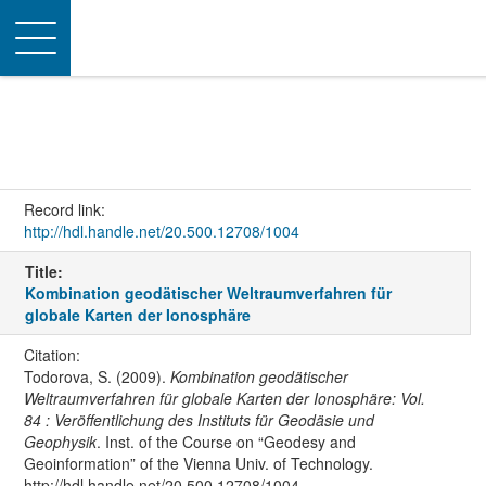
Toggle
navigation
Record link:
http://hdl.handle.net/20.500.12708/1004
Title:
Kombination geodätischer Weltraumverfahren für
globale Karten der Ionosphäre
Citation:
Todorova, S. (2009).
Kombination geodätischer
Weltraumverfahren für globale Karten der Ionosphäre: Vol.
84 : Veröffentlichung des Instituts für Geodäsie und
Geophysik
. Inst. of the Course on “Geodesy and
Geoinformation” of the Vienna Univ. of Technology.
http://hdl.handle.net/20.500.12708/1004