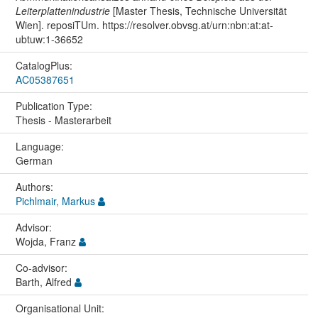
Leiterplattenindustrie
[Master Thesis, Technische Universität
Wien]. reposiTUm. https://resolver.obvsg.at/urn:nbn:at:at-
ubtuw:1-36652
CatalogPlus:
AC05387651
Publication Type:
Thesis - Masterarbeit
Language:
German
Authors:
Pichlmair, Markus
Advisor:
Wojda, Franz
Co-advisor:
Barth, Alfred
Organisational Unit: