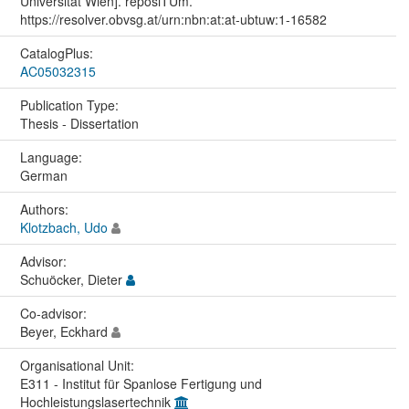
Universität Wien]. reposiTUm.
https://resolver.obvsg.at/urn:nbn:at:at-ubtuw:1-16582
CatalogPlus:
AC05032315
Publication Type:
Thesis - Dissertation
Language:
German
Authors:
Klotzbach, Udo
Advisor:
Schuöcker, Dieter
Co-advisor:
Beyer, Eckhard
Organisational Unit:
E311 - Institut für Spanlose Fertigung und
Hochleistungslasertechnik