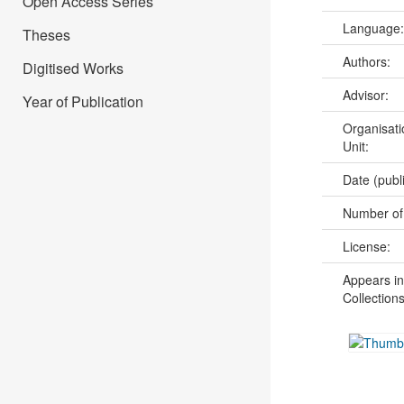
Open Access Series
Language
Theses
Authors:
Digitised Works
Advisor:
Year of Publication
Organisati
Unit:
Date (publ
Number of
License:
Appears in
Collections