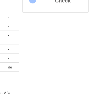
Check
-
-
-
-
-
-
de
76 MB)