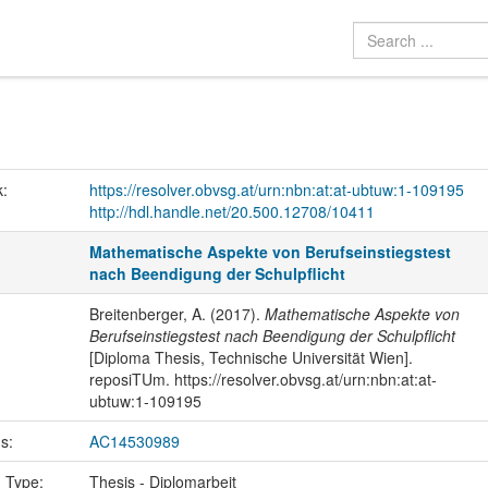
k:
https://resolver.obvsg.at/urn:nbn:at:at-ubtuw:1-109195
http://hdl.handle.net/20.500.12708/10411
Mathematische Aspekte von Berufseinstiegstest
nach Beendigung der Schulpflicht
Breitenberger, A. (2017).
Mathematische Aspekte von
Berufseinstiegstest nach Beendigung der Schulpflicht
[Diploma Thesis, Technische Universität Wien].
reposiTUm. https://resolver.obvsg.at/urn:nbn:at:at-
ubtuw:1-109195
us:
AC14530989
n Type:
Thesis - Diplomarbeit