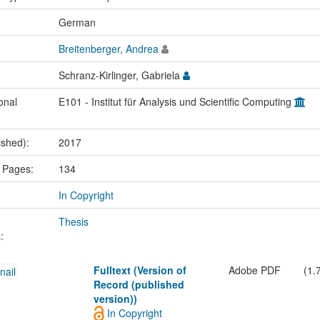
:
German
Breitenberger, Andrea
Schranz-Kirlinger, Gabriela
onal
E101 - Institut für Analysis und Scientific Computing
ished):
2017
 Pages:
134
In Copyright
Thesis
:
Fulltext (Version of
Adobe PDF
(1.
Record (published
version))
In Copyright