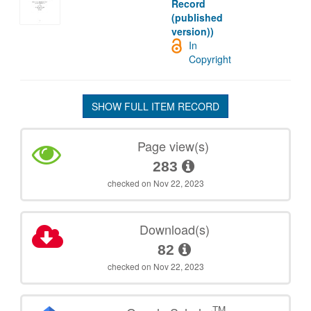
Record
(published
version))
In
Copyright
SHOW FULL ITEM RECORD
Page view(s)
283
checked on Nov 22, 2023
Download(s)
82
checked on Nov 22, 2023
TM