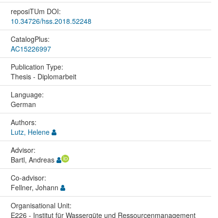
reposiTUm DOI:
10.34726/hss.2018.52248
CatalogPlus:
AC15226997
Publication Type:
Thesis - Diplomarbeit
Language:
German
Authors:
Lutz, Helene
Advisor:
Bartl, Andreas
Co-advisor:
Fellner, Johann
Organisational Unit:
E226 - Institut für Wassergüte und Ressourcenmanagement