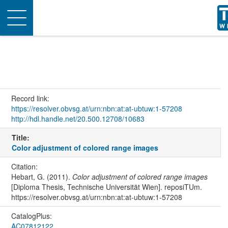
Toggle
navigation
Record link:
https://resolver.obvsg.at/urn:nbn:at:at-ubtuw:1-57208
http://hdl.handle.net/20.500.12708/10683
Title:
Color adjustment of colored range images
Citation:
Hebart, G. (2011).
Color adjustment of colored range images
[Diploma Thesis, Technische Universität Wien]. reposiTUm.
https://resolver.obvsg.at/urn:nbn:at:at-ubtuw:1-57208
CatalogPlus:
AC07812122