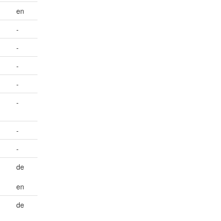
en
-
-
-
-
-
-
-
de
en
de