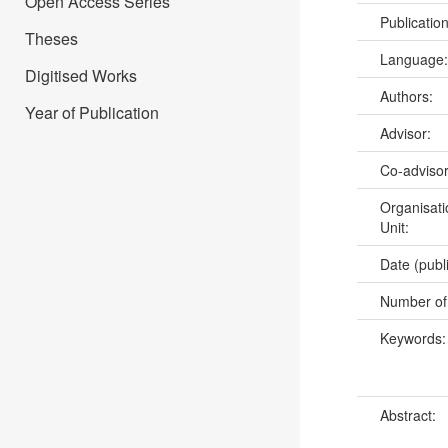
Open Access Series
Publicatio
Theses
Language
Digitised Works
Authors:
Year of Publication
Advisor:
Co-adviso
Organisati
Unit:
Date (publ
Number of
Keywords
Abstract: