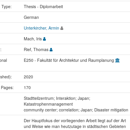
n Type:
Thesis - Diplomarbeit
:
German
Unterkircher, Armin
Mach, Iris
r:
Rief, Thomas
onal
E250 - Fakultät für Architektur und Raumplanung
ished):
2020
 Pages:
170
:
Stadtteilzentrum; Interaktion; Japan;
Katastrophenmanagement
community center; correlation; Japan; Disaster mitigation
Der Hauptfokus der vorliegenden Arbeit liegt auf der Art
und Weise wie man heutzutage in städtischen Gebieten