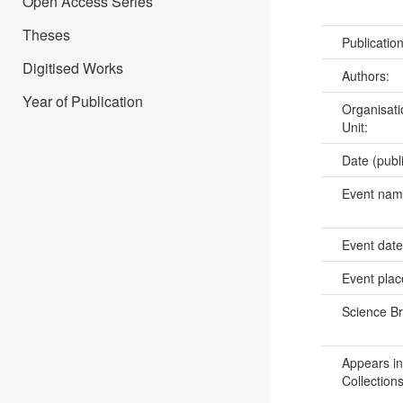
Open Access Series
Theses
Publicatio
Digitised Works
Authors:
Year of Publication
Organisati
Unit:
Date (publ
Event na
Event dat
Event pla
Science B
Appears in
Collections