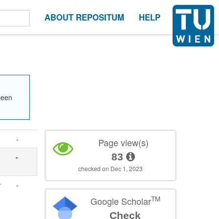
ABOUT REPOSITUM
HELP
been
-
Page view(s)
83
-
checked on Dec 1, 2023
r
-
TM
Google Scholar
Check