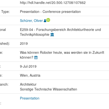
http://hdl.handle.net/20.500.12708/107662
n Type:
Presentation - Conference presentation
Schürer, Oliver
onal
E259-04 - Forschungsbereich Architekturtheorie und
Technikphilosophie
ished):
2019
me:
Was können Roboter heute, was werden sie in Zukunft
können?
e:
9-Jul-2019
ce:
Wien, Austria
ranch:
Architektur
Sonstige Technische Wissenschaften
Presentation
: