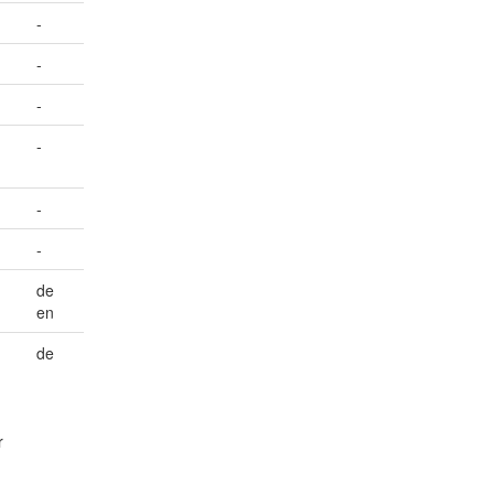
-
-
-
-
-
-
de
en
de
r