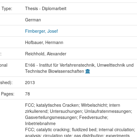
n Type:
Thesis - Diplomarbeit
:
German
Fimberger, Josef
Hofbauer, Hermann
r:
Reichhold, Alexander
onal
E166 - Institut für Verfahrenstechnik, Umwelttechnik und
Technische Biowissenschaften
ished):
2013
 Pages:
78
:
FCC; katalytisches Cracken; Wirbelschicht; intern
zirkulierend; Untersuchungen; Umlaufratenmessungen;
Gasverteilungsmessungen; Feedversuche;
Inbetriebnahme
FCC; catalytic cracking; fluidized bed; internal circulation;
analysis; circulation rate; gas distribution; experiments