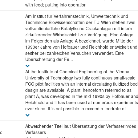
with feed; putting into operation
Am Institut für Verfahrenstechnik, Umwelttechnik und
Technische Biowissenschaften der TU-Wien stehen zwei
vollkontinuierliche Katalytische Crackanlagen mit intern
zirkulierender Wirbelschicht zur Verfügung. Eine Anlage,
im Folgenden als Anlage A bezeichnet, wurde Mitte der
1990er Jahre von Hofbauer und Reichhold entwickelt und
seither bei zahlreichen Versuchen verwendet. Eine
Überschreitung der Fe...
At the Institute of Chemical Engineering of the Vienna
University of Technology two fully continuous small-scale
FCC pilot facilities with an internal circulating fluidized bed
design are available. A plant, henceforth referred to as
plant A, was developed in the mid-1990s by Hofbauer an
Reichhold and it has been used at numerous experiments
ever since. It is not possible to exceed a feedrate of ...
Abweichender Titel laut Übersetzung der Verfasserin/des
n:
Verfassers