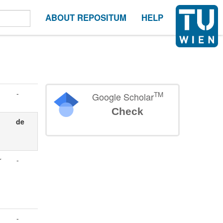
ABOUT REPOSITUM
HELP
-
TM
Google Scholar
Check
de
r
-
-