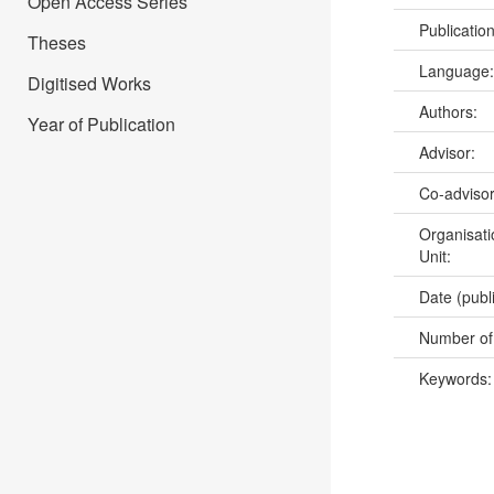
Open Access Series
Publicatio
Theses
Language
Digitised Works
Authors:
Year of Publication
Advisor:
Co-adviso
Organisati
Unit:
Date (publ
Number of
Keywords