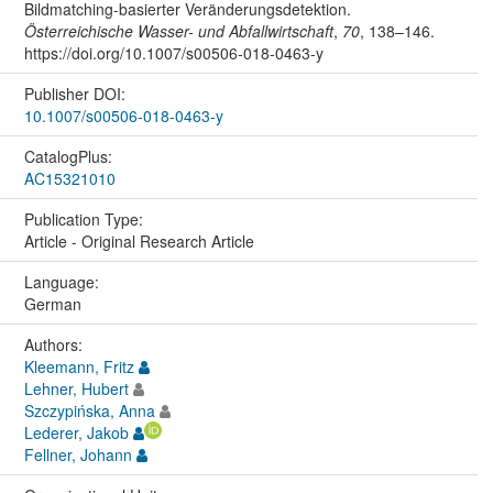
Bildmatching-basierter Veränderungsdetektion.
Österreichische Wasser- und Abfallwirtschaft
,
70
, 138–146.
https://doi.org/10.1007/s00506-018-0463-y
Publisher DOI:
10.1007/s00506-018-0463-y
CatalogPlus:
AC15321010
Publication Type:
Article - Original Research Article
Language:
German
Authors:
Kleemann, Fritz
Lehner, Hubert
Szczypińska, Anna
Lederer, Jakob
Fellner, Johann