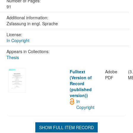
Number of Pages:
91
Additional information:
Zsfassung in engl. Sprache
License:
In Copyright
Appears in Collections:
Thesis
Fulltext
Adobe
(3
(Version of
PDF
M
Record
(published
version))
In
Copyright
SHOW FULL ITEM RECORD