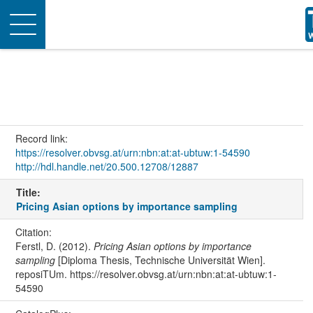
Toggle
navigation
Record link:
https://resolver.obvsg.at/urn:nbn:at:at-ubtuw:1-54590
http://hdl.handle.net/20.500.12708/12887
Title:
Pricing Asian options by importance sampling
Citation:
Ferstl, D. (2012).
Pricing Asian options by importance
sampling
[Diploma Thesis, Technische Universität Wien].
reposiTUm. https://resolver.obvsg.at/urn:nbn:at:at-ubtuw:1-
54590