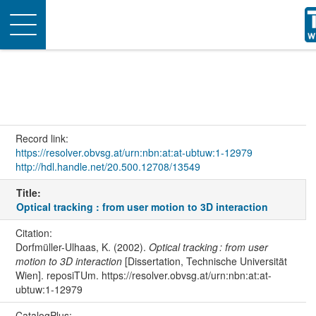
Toggle
navigation
Record link:
https://resolver.obvsg.at/urn:nbn:at:at-ubtuw:1-12979
http://hdl.handle.net/20.500.12708/13549
Title:
Optical tracking : from user motion to 3D interaction
Citation:
Dorfmüller-Ulhaas, K. (2002).
Optical tracking : from user
motion to 3D interaction
[Dissertation, Technische Universität
Wien]. reposiTUm. https://resolver.obvsg.at/urn:nbn:at:at-
ubtuw:1-12979
CatalogPlus: