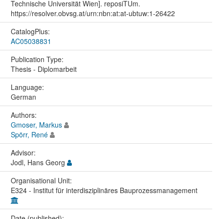
Technische Universität Wien]. reposiTUm.
https://resolver.obvsg.at/urn:nbn:at:at-ubtuw:1-26422
CatalogPlus:
AC05038831
Publication Type:
Thesis - Diplomarbeit
Language:
German
Authors:
Gmoser, Markus
Spörr, René
Advisor:
Jodl, Hans Georg
Organisational Unit:
E324 - Institut für interdisziplinäres Bauprozessmanagement
Date (published):