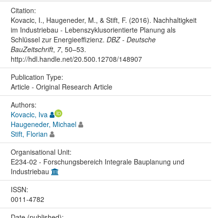
Citation:
Kovacic, I., Haugeneder, M., & Stift, F. (2016). Nachhaltigkeit
im Industriebau - Lebenszyklusorientierte Planung als
Schlüssel zur Energieeffizienz.
DBZ - Deutsche
BauZeitschrift
,
7
, 50–53.
http://hdl.handle.net/20.500.12708/148907
Publication Type:
Article - Original Research Article
Authors:
Kovacic, Iva
Haugeneder, Michael
Stift, Florian
Organisational Unit:
E234-02 - Forschungsbereich Integrale Bauplanung und
Industriebau
ISSN:
0011-4782
Date (published):