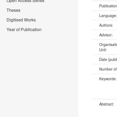
Open Access Series
Publicatio
Theses
Language
Digitised Works
Authors:
Year of Publication
Advisor:
Organisati
Unit:
Date (publ
Number of
Keywords
Abstract: