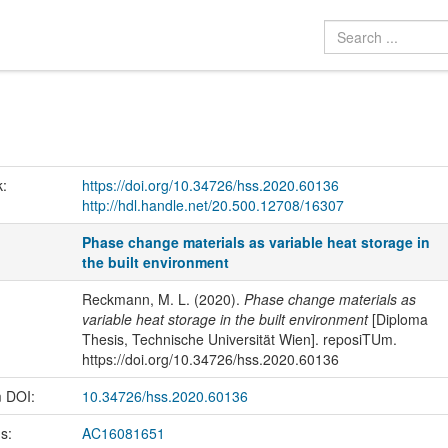
k:
https://doi.org/10.34726/hss.2020.60136
http://hdl.handle.net/20.500.12708/16307
Phase change materials as variable heat storage in
the built environment
Reckmann, M. L. (2020).
Phase change materials as
variable heat storage in the built environment
[Diploma
Thesis, Technische Universität Wien]. reposiTUm.
https://doi.org/10.34726/hss.2020.60136
m DOI:
10.34726/hss.2020.60136
us:
AC16081651