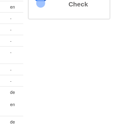
Check
en
-
-
-
-
-
-
de
en
de