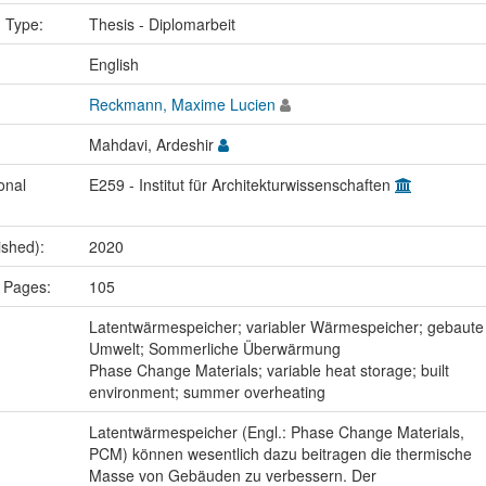
n Type:
Thesis - Diplomarbeit
:
English
Reckmann, Maxime Lucien
Mahdavi, Ardeshir
onal
E259 - Institut für Architekturwissenschaften
ished):
2020
 Pages:
105
:
Latentwärmespeicher; variabler Wärmespeicher; gebaute
Umwelt; Sommerliche Überwärmung
Phase Change Materials; variable heat storage; built
environment; summer overheating
Latentwärmespeicher (Engl.: Phase Change Materials,
PCM) können wesentlich dazu beitragen die thermische
Masse von Gebäuden zu verbessern. Der