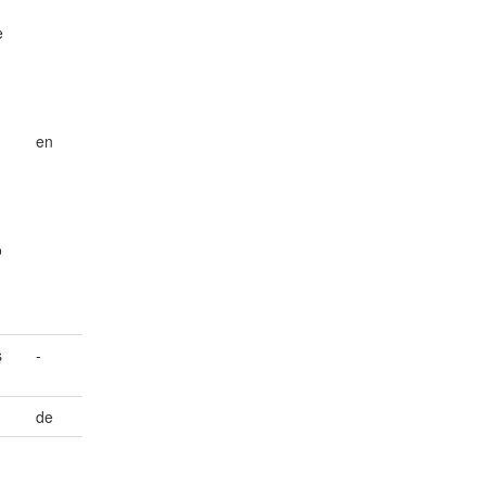
e
en
o
s
-
de