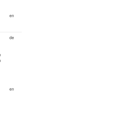
en
de
n
n
en