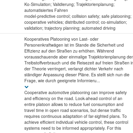
Ko-Simulation; Validierung; Trajektorienplanung;
automatisiertes Fahren
model-predictive control; collision safety; safe platooning;
cooperative vehicles; distributed control; co-simulation;
validation; trajectory planning; automated driving
Kooperatives Platooning von Last- oder
Personenkraftwägen ist im Stande die Sicherheit und
Effizienz auf den Straßen zu erhöhen. Während
vorausschauende aber einmalige Trajektorienplanung de
Treibstoffverbrauch und die Reisezeit auf freien Straßen i
der Theorie verringert, verlangt dichter Verkehr nach
ständiger Anpassung dieser Pläne. Es stellt sich nun die
Frage, wie durch geeignete Informieru...
Cooperative automotive platooning can improve safety
and efficiency on the road. Look-ahead control of an
entire platoon allows to reduce fuel consumption and
travel time in open road scenarios, but dense traffic
requires continuous adaptation of far-sighted plans. To
achieve efficient individual vehicle control, these control
systems need to be informed appropriately. For this