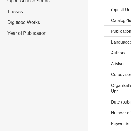
Open Access Series
reposiTU
Theses
CatalogPl
Digitised Works
Publicatio
Year of Publication
Language
Authors:
Advisor:
Co-adviso
Organisati
Unit:
Date (publ
Number of
Keywords