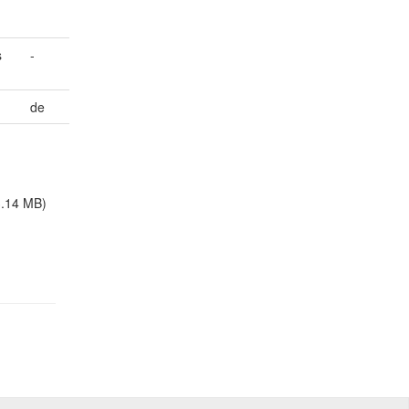
s
-
de
3.14 MB)