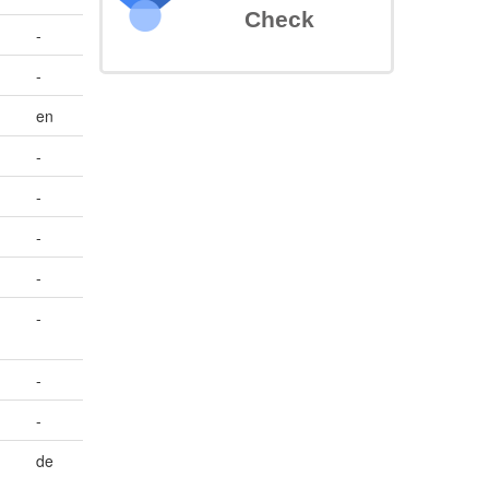
Check
-
-
en
-
-
-
-
-
-
-
de