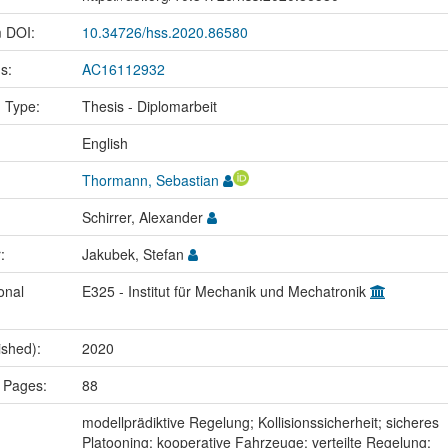
m DOI:
10.34726/hss.2020.86580
us:
AC16112932
n Type:
Thesis - Diplomarbeit
:
English
Thormann, Sebastian
Schirrer, Alexander
r:
Jakubek, Stefan
onal
E325 - Institut für Mechanik und Mechatronik
ished):
2020
 Pages:
88
:
modellprädiktive Regelung; Kollisionssicherheit; sicheres
Platooning; kooperative Fahrzeuge; verteilte Regelung;