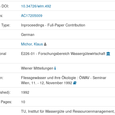
m DOI:
10.34726/wim.492
us:
AC17205009
n Type:
Inproceedings - Full-Paper Contribution
:
German
Michor, Klaus
onal
E226-01 - Forschungsbereich Wassergütewirtschaft
Wiener Mitteilungen
in:
Fliessgewässer und ihre Ökologie : ÖWAV - Seminar
Wien, 11. - 12, November 1992
ished):
1992
 Pages:
10
TU, Institut für Wassergüte und Ressourcenmanagement,