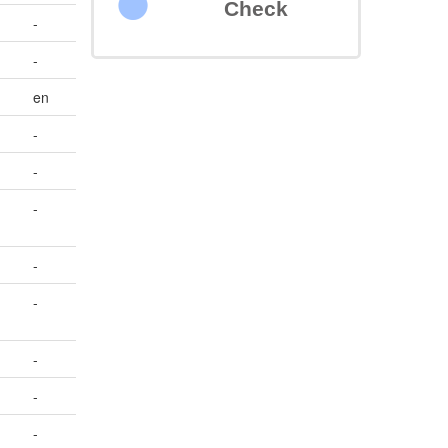
Check
-
-
en
-
-
-
-
-
-
-
-