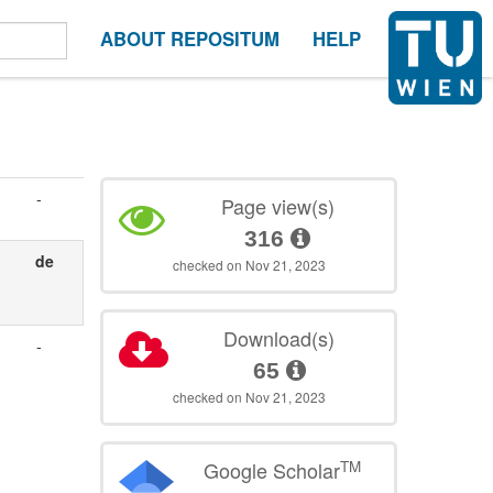
ABOUT REPOSITUM
HELP
-
Page view(s)
316
de
checked on Nov 21, 2023
Download(s)
-
65
checked on Nov 21, 2023
TM
Google Scholar