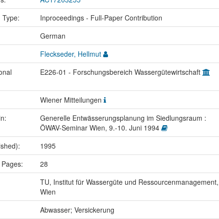
n Type:
Inproceedings - Full-Paper Contribution
:
German
Fleckseder, Hellmut
onal
E226-01 - Forschungsbereich Wassergütewirtschaft
Wiener Mitteilungen
in:
Generelle Entwässerungsplanung im Siedlungsraum :
ÖWAV-Seminar Wien, 9.-10. Juni 1994
ished):
1995
 Pages:
28
TU, Institut für Wassergüte und Ressourcenmanagement,
Wien
:
Abwasser; Versickerung