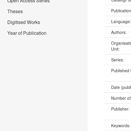
Open Access Series
Publicatio
Theses
Language
Digitised Works
Authors:
Year of Publication
Organisati
Unit:
Series:
Published 
Date (publ
Number of
Publisher:
Keywords