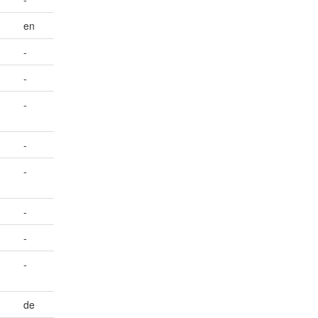
en
-
-
-
-
-
-
-
-
de