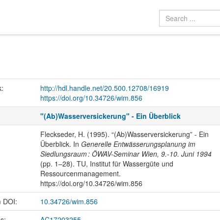
k:
http://hdl.handle.net/20.500.12708/16919
https://doi.org/10.34726/wim.856
"(Ab)Wasserversickerung" - Ein Überblick
Fleckseder, H. (1995). “(Ab)Wasserversickerung” - Ein
Überblick. In
Generelle Entwässerungsplanung im
Siedlungsraum : ÖWAV-Seminar Wien, 9.-10. Juni 1994
(pp. 1–28). TU, Institut für Wassergüte und
Ressourcenmanagement.
https://doi.org/10.34726/wim.856
m DOI:
10.34726/wim.856
us:
AC17203255