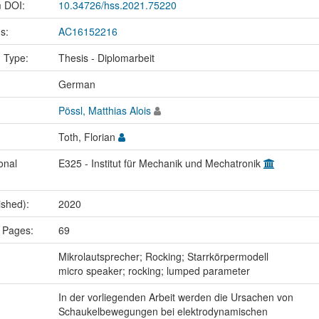
m DOI:
10.34726/hss.2021.75220
us:
AC16152216
n Type:
Thesis - Diplomarbeit
:
German
Pössl, Matthias Alois
Toth, Florian
onal
E325 - Institut für Mechanik und Mechatronik
ished):
2020
 Pages:
69
:
Mikrolautsprecher; Rocking; Starrkörpermodell
micro speaker; rocking; lumped parameter
In der vorliegenden Arbeit werden die Ursachen von
Schaukelbewegungen bei elektrodynamischen