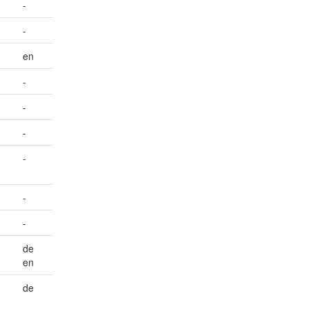
-
-
en
-
-
-
-
-
-
de
en
de