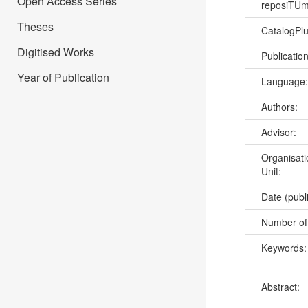
Open Access Series
reposiTU
Theses
CatalogPl
Digitised Works
Publicatio
Year of Publication
Language
Authors:
Advisor:
Organisati
Unit:
Date (publ
Number of
Keywords
Abstract: