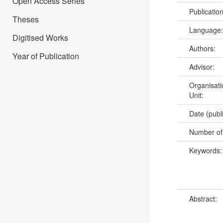
Open Access Series
Publicatio
Theses
Language
Digitised Works
Authors:
Year of Publication
Advisor:
Organisati
Unit:
Date (publ
Number of
Keywords
Abstract: