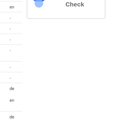
Check
en
-
-
-
-
-
-
de
en
de