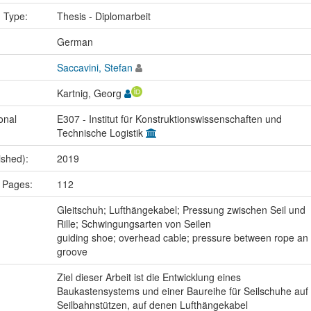
n Type:
Thesis - Diplomarbeit
:
German
Saccavini, Stefan
Kartnig, Georg
onal
E307 - Institut für Konstruktionswissenschaften und
Technische Logistik
ished):
2019
 Pages:
112
:
Gleitschuh; Lufthängekabel; Pressung zwischen Seil und
Rille; Schwingungsarten von Seilen
guiding shoe; overhead cable; pressure between rope an
groove
Ziel dieser Arbeit ist die Entwicklung eines
Baukastensystems und einer Baureihe für Seilschuhe auf
Seilbahnstützen, auf denen Lufthängekabel