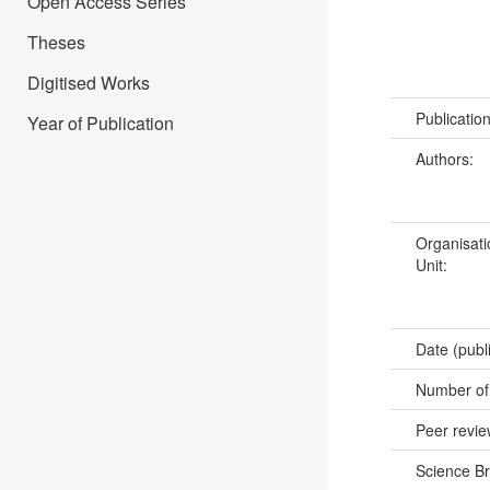
Open Access Series
Theses
Digitised Works
Publicatio
Year of Publication
Authors:
Organisati
Unit:
Date (publ
Number of
Peer revi
Science B