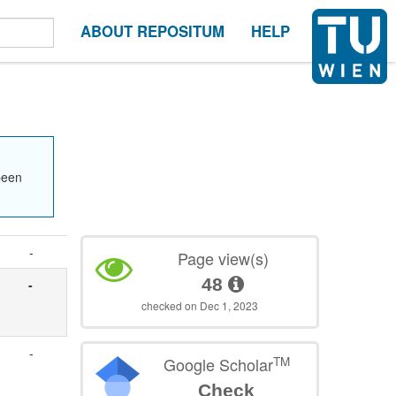
ABOUT REPOSITUM
HELP
been
-
Page view(s)
48
-
checked on Dec 1, 2023
-
TM
Google Scholar
Check