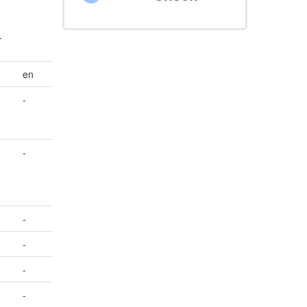
.
en
-
-
-
-
-
-