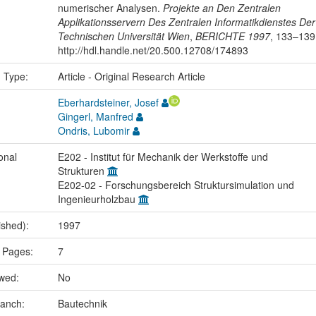
numerischer Analysen.
Projekte an Den Zentralen
Applikationsservern Des Zentralen Informatikdienstes Der
Technischen Universität Wien
,
BERICHTE 1997
, 133–139
http://hdl.handle.net/20.500.12708/174893
n Type:
Article - Original Research Article
Eberhardsteiner, Josef
Gingerl, Manfred
Ondris, Lubomir
onal
E202 - Institut für Mechanik der Werkstoffe und
Strukturen
E202-02 - Forschungsbereich Struktursimulation und
Ingenieurholzbau
ished):
1997
 Pages:
7
ewed:
No
ranch:
Bautechnik