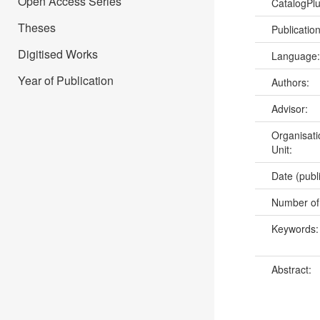
Open Access Series
CatalogPl
Theses
Publicatio
Digitised Works
Language
Year of Publication
Authors:
Advisor:
Organisati
Unit:
Date (publ
Number of
Keywords
Abstract: