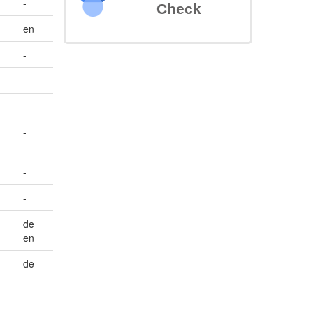
-
Check
en
-
-
-
-
-
-
de
en
de