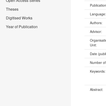
Open Access Series
Publicatio
Theses
Language
Digitised Works
Authors:
Year of Publication
Advisor:
Organisati
Unit:
Date (publ
Number of
Keywords
Abstract: