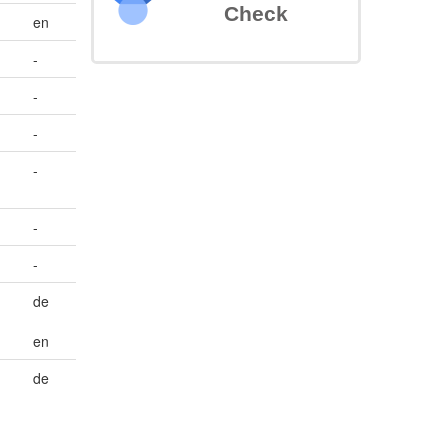
Check
en
-
-
-
-
-
-
de
en
de